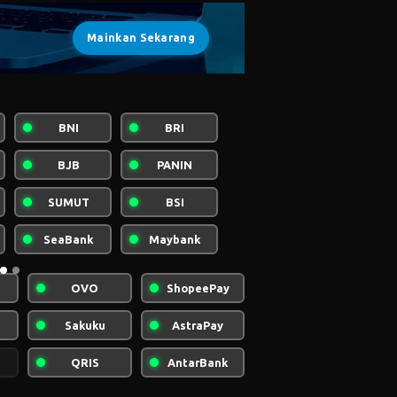
Mainkan Sekarang
BNI
BRI
BJB
PANIN
SUMUT
BSI
SeaBank
Maybank
OVO
ShopeePay
Sakuku
AstraPay
QRIS
AntarBank