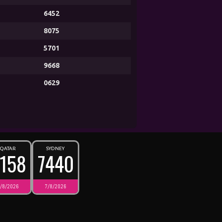
6452
8075
5701
9668
0629
QATAR
SYDNEY
158
7440
/8/2026
7/8/2026