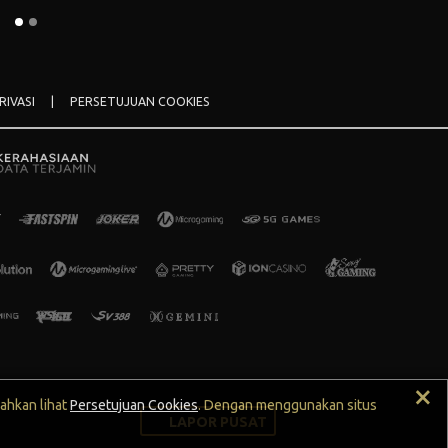
RIVASI
|
PERSETUJUAN COOKIES
×
ahkan lihat
Persetujuan Cookies
. Dengan menggunakan situs
LAPOR PUSAT