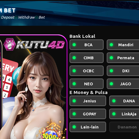
M BET
Deposit
Withdraw
Bet
Bank Lokal
BCA
Mandiri
CIMB
Permata
OCBC
DKI
NEO
JAGO
E Money & Pulsa
Jenius
DANA
GOPAY
LinkAja
Lain-lain
Danamon