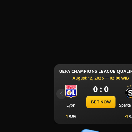
UEFA CHAMPIONS LEAGUE QUALIFIERS
UEFA CHAMPION
August 12, 2026 — 01:15 WIB
August 11,
0 : 0
Previous
BET NOW
B
Slovan
Mjallby
Bodo Glimt
Bratislava
0.5
0.83
-0.5
0.99
0.75
0.82