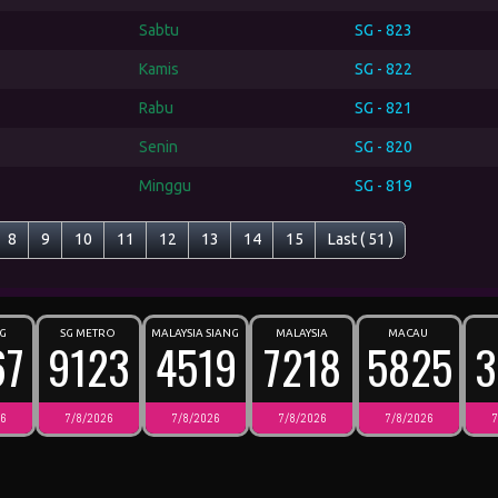
Sabtu
SG - 823
Kamis
SG - 822
Rabu
SG - 821
Senin
SG - 820
Minggu
SG - 819
8
9
10
11
12
13
14
15
Last ( 51 )
NG
SG METRO
MALAYSIA SIANG
MALAYSIA
MACAU
67
9123
4519
7218
5825
3
26
7/8/2026
7/8/2026
7/8/2026
7/8/2026
7